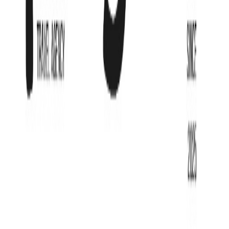
19 апр
·
7 нч
Авиалиния:
Air Astana
standard / 2 взр
·
RO - Без питания
784 220
₸
от
130 704
₸
/мес
Рассрочка от
130,704
₸
/мес
Подробнее
Хочу сюда!
Юридическая информация
Политика конфиденциальности
Договор оферты
Способ оплаты
VISA
MC
Поддержка