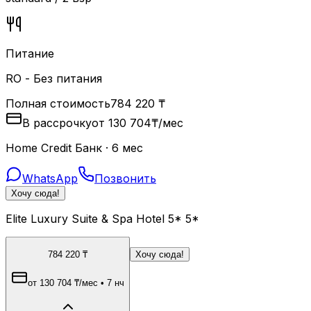
Питание
RO - Без питания
Полная стоимость
784 220
₸
В рассрочку
от
130 704
₸
/мес
Home Credit Банк · 6 мес
WhatsApp
Позвонить
Хочу сюда!
Elite Luxury Suite & Spa Hotel 5* 5*
784 220
₸
Хочу сюда!
от
130 704
₸
/мес
•
7 нч