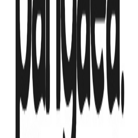
784 220
₸
от
130 704
₸
/мес
Продолжительность
7 нч
Тип номера
standard / 2 взр
Питание
RO - Без питания
Авиакомпания
Air Astana
Трансфер
Гарантия цены
Рассрочка от
130,704
₸
/мес
Подробнее
Хочу сюда!