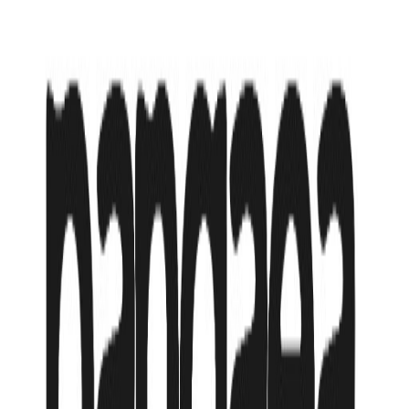
или в рассрочку от
130 704
₸
/мес
основной ресторан
ресторан a la carte (по резервации, платно)
3 бара
крытый бассейн
2 открытых бассейна
3 водные горки (платно)
у бассейна полотенца
у бассейна зонтики, шезлонги
Подробнее об отеле
Доступные туры
(
1
вариантов)
19 апр
из Алматы
→
Аланья
,
Турция
до
26 апр
Авиалиния:
Air Astana