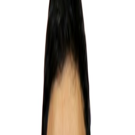
Звонок
Заказать звонок
Время сбора тура
~30 минут после обращения
Рабочие часы: 09:00 - 21:00
Без выходных
Nurlan
Дата сбора тура:
4/23/2025
Цена тура может измениться в зависимости от
даты бронирования и наличия мест
5+ лет
опыт