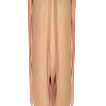
Конаклы, Аланья, 150 м до моря
,
Турция
от
664 841
₸
3 открытых бассейна
3 водные горки
основной ресторан
a`la carte ресторан
лобби-бар, диско-бар, бар на пляже, бар у
бассейна, фестиваль-зона
амфитеатр
тренажерный зал
спа-центр
Подробнее об отеле
Доступные туры