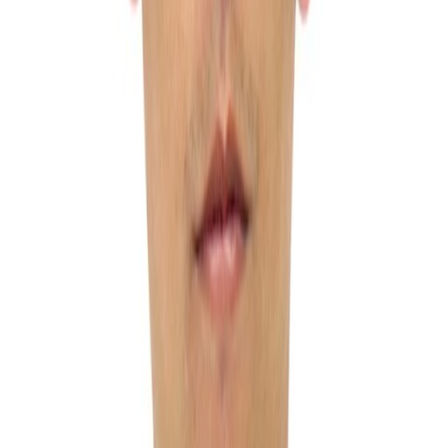
(
1
вариантов)
25 авг
из Алматы
→
Конаклы
,
Турция
Авиалиния:
уточните у турагента
664 841
₸
Продолжительность
6 нч
Тип номера
club economy / 2 взр
Питание
UAI - Ультра все включено
Вылет
Алматы
Гарантия цены
Подробнее
Забронировать
25 авг
·
6 нч