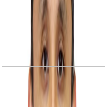
›
+
6
Club Hotel Anjeliq (Ex.
Anjeliq Resort Hotel) 5*