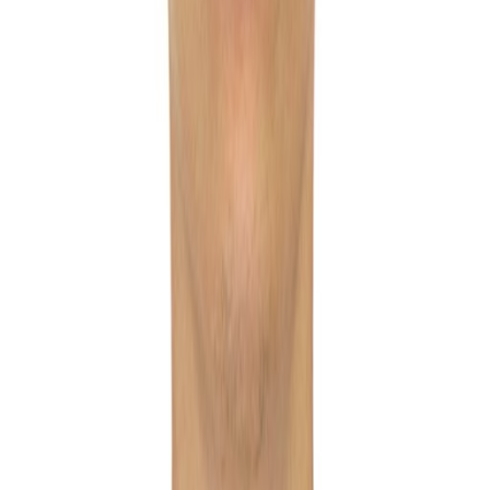
club economy / 2 взр
·
UAI - Ультра все включено
664 841
₸
Подробнее
Забронировать
Юридическая информация
Политика конфиденциальности
Договор оферты
Способ оплаты
VISA
MC
Поддержка
Центр помощи
* Цена может измениться на момент бронирования.
©
2026
"Tourbox" Все права защищены