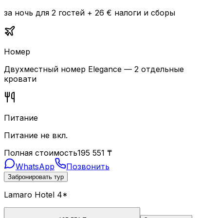
за ночь для 2 гостей + 26 € налоги и сборы
Номер
Двухместный номер Elegance — 2 отдельные
кровати
Питание
Питание не вкл.
Полная стоимость
195 551
₸
WhatsApp
Позвонить
Забронировать тур
Lamaro Hotel 4*