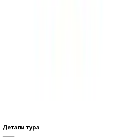
Детали тура