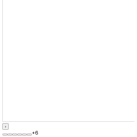
›
+
6