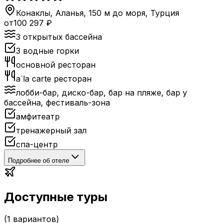
Конаклы, Аланья, 150 м до моря
,
Турция
от
100 297
₽
3 открытых бассейна
3 водные горки
основной ресторан
a`la carte ресторан
лобби-бар, диско-бар, бар на пляже, бар у
бассейна, фестиваль-зона
амфитеатр
тренажерный зал
спа-центр
Подробнее об отеле
Доступные туры
(
1
вариантов)