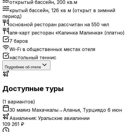
открытый бассейн, 200 кв.м
крытый бассейн, 126 кв м (открыт в зимний
период)
основной ресторан рассчитан на 550 чел
аля-карт ресторан «Калинка Малинка» (платно)
7 баров
Wi-Fi в общественных местах отеля
настольный теннис
Подробнее об отеле
Доступные туры
(
1
вариантов)
30 мая
из Махачкалы
→
Аланья
,
Турция
до
6 июн
Авиалиния:
Уральские авиалинии
109 261
₽