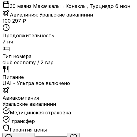
30 мая
из Махачкалы
→
Конаклы
,
Турция
до
6 июн
Авиалиния:
Уральские авиалинии
100 297
₽
Продолжительность
7 нч
Тип номера
club economy / 2 взр
Питание
UAI - Ультра все включено
Авиакомпания
Уральские авиалинии
Медицинская страховка
трансфер
Гарантия цены