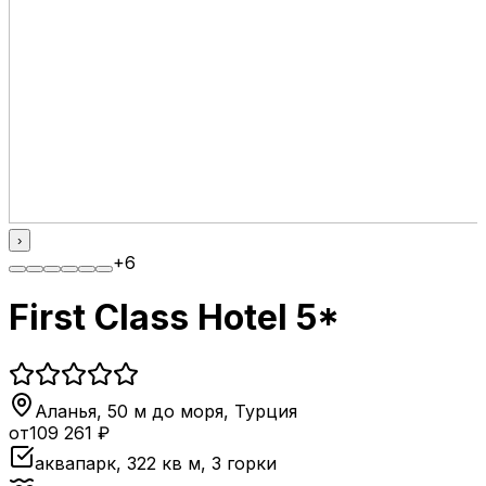
›
+
6
First Class Hotel 5*
Аланья, 50 м до моря
,
Турция
от
109 261
₽
аквапарк, 322 кв м, 3 горки