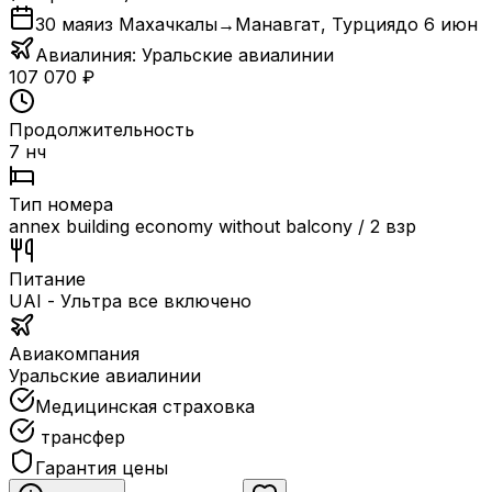
30 мая
из Махачкалы
→
Манавгат
,
Турция
до
6 июн
Авиалиния:
Уральские авиалинии
107 070
₽
Продолжительность
7 нч
Тип номера
annex building economy without balcony / 2 взр
Питание
UAI - Ультра все включено
Авиакомпания
Уральские авиалинии
Медицинская страховка
трансфер
Гарантия цены