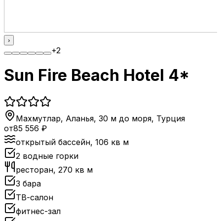
›
+
2
Sun Fire Beach Hotel 4*
Махмутлар, Аланья, 30 м до моря
,
Турция
от
85 556
₽
открытый бассейн, 106 кв м
2 водные горки
ресторан, 270 кв м
3 бара
ТВ-салон
фитнес-зал