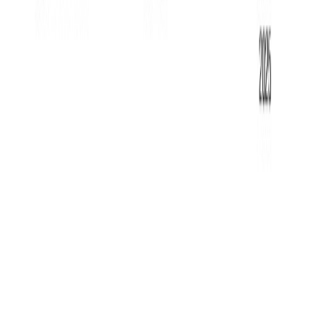
77718444229
pangaeaagency3@gmail.com
https://www.instagram.com/pangaea.agency/
@pangaea.agency
* Цена может измениться на момент бронирования.
©
2026
"Tourbox" Все права защищены