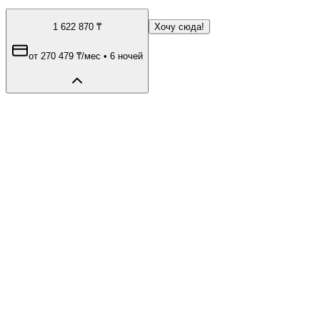
1 622 870
₸
Хочу сюда!
от
270 479
₸
/мес
•
6 ночей