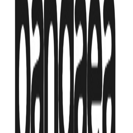
Продолжительность
6 ночей
Тип номера
Standard at Continental Hotel Baku / DBL
Питание
по программе
Авиакомпания
GDS
Гарантия цены
Рассрочка от
270,479
₸
/мес
Подробнее
Хочу сюда!
21.09.2026, пн
·
6 ночей
Авиалиния:
GDS
Standard at Continental Hotel Baku / DBL
·
по
программе
1 622 870
₸