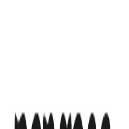
Formula1 (GDS)
от
1 622 870
₸
или в рассрочку от
270 479
₸
/мес
Wi-Fi
Завтрак
Ресторан
Подробнее об отеле
Доступные туры
(
1
вариантов)
21.09.2026, пн
Экскурсии
→
Экскурсии
,
AZ: Баку из
Алматы - Гран-при Formula1 (GDS)
Авиалиния:
GDS
1 622 870
₸
от
270 479
₸
/мес