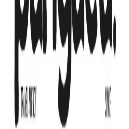
от
270 479
₸
/мес
Рассрочка от
270,479
₸
/мес
Подробнее
Хочу сюда!
Юридическая информация
Политика конфиденциальности
Договор оферты
Способ оплаты
VISA
MC
Поддержка
Центр помощи
Контакты