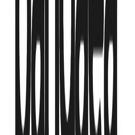
Рассрочка от
210,924
₸
/мес
Подробнее
Хочу сюда!
05.06.2026, пт
·
8 ночей
Standard / 2AD
·
BB - Только завтрак
1 265 544
₸
от
210 924
₸
/мес
Рассрочка от
210,924
₸
/мес
Подробнее
Хочу сюда!
Нет фото
Италия-Швейцария-
Княжество Лихтенштейн
3* 3* (Милан)