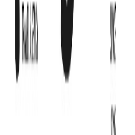
от
222 359
₸
/мес
Продолжительность
9 ночей
Тип номера
Standard / 2AD
Питание
BB - Только завтрак
Вылет
Алматы
Гарантия цены
Рассрочка от
222,359
₸
/мес
Подробнее
Хочу сюда!
05.06.2026, пт
·
9 ночей
Standard / 2AD
·
BB - Только завтрак
1 334 151
₸