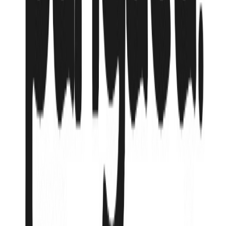
Милан
,
Италия-Швейцария-Княжество
Лихтенштейн из Алматы GDS
от
1 334 151
₸
или в рассрочку от
222 359
₸
/мес
Wi-Fi
Завтрак
Ресторан
Подробнее об отеле
Доступные туры
(
1
вариантов)
05.06.2026, пт
Милан
→
Милан
,
Италия-
Швейцария-Княжество Лихтенштейн из Алматы
GDS
Авиалиния:
уточните у турагента
1 334 151
₸