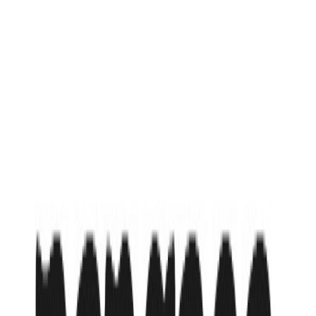
Княжество Лихтенштейн
3* 3* (Милан)
Милан
,
Италия-Швейцария-Княжество
Лихтенштейн из Алматы GDS
от
1 265 544
₸
или в рассрочку от
210 924
₸
/мес
Wi-Fi
Завтрак
Ресторан
Подробнее об отеле
Доступные туры