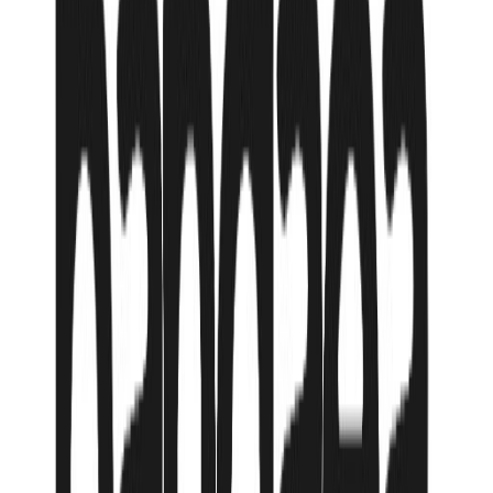
(
1
вариантов)
05.06.2026, пт
Милан
→
Милан
,
Италия-
Швейцария-Княжество Лихтенштейн из Алматы
GDS
Авиалиния:
уточните у турагента
1 265 544
₸
от
210 924
₸
/мес
Продолжительность
8 ночей
Тип номера
Standard / 2AD
Питание
BB - Только завтрак
Вылет
Алматы
Гарантия цены