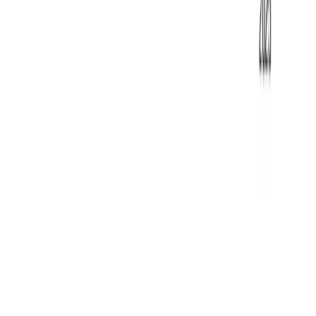
от
222 359
₸
/мес
Рассрочка от
222,359
₸
/мес
Подробнее
Хочу сюда!
Нет фото
Италия-Швейцария-
Княжество Лихтенштейн
3* 3* (Милан)
Милан
,
Италия-Швейцария-Княжество
Лихтенштейн из Алматы GDS
от
1 379 511
₸
или в рассрочку от
229 919
₸
/мес
Wi-Fi
Завтрак