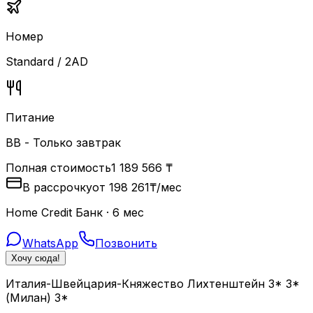
Номер
Standard / 2AD
Питание
BB - Только завтрак
Полная стоимость
1 189 566
₸
В рассрочку
от
198 261
₸
/мес
Home Credit Банк · 6 мес
WhatsApp
Позвонить
Хочу сюда!
Италия-Швейцария-Княжество Лихтенштейн 3* 3*
(Милан) 3*