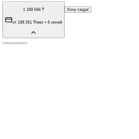
1 189 566
₸
Хочу сюда!
от
198 261
₸
/мес
•
6 ночей