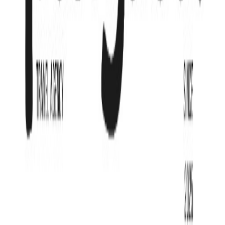
Гарантия цены
Рассрочка от
121,290
₸
/мес
Подробнее
Хочу сюда!
11 мая
·
7 нч
Авиалиния:
Air Astana
deluxe room balcony / 2 взр
·
BB - Только завтрак
851 456
₸
727 740
₸
от
121 290
₸
/мес
Рассрочка от
121,290
₸
/мес
Подробнее
Хочу сюда!
Юридическая информация
Политика конфиденциальности
Договор оферты
Способ оплаты