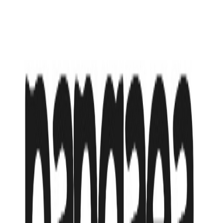
Фукуок, 300 м до моря ГОРЯЩИЙ ТУР
,
Вьетнам
от
727 740
₸
или в рассрочку от
121 290
₸
/мес
открытый бассейн
главный ресторан
лобби-бар
бар у бассейна
VIP-лаунж
тренажерный зал
Wi-Fi на территории отеля
парковка
Подробнее об отеле
Доступные туры
(
1
вариантов)