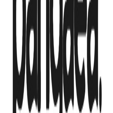
Горящий
11 мая
из Алматы
→
Фукуок
,
Вьетнам
до
18 мая
Авиалиния:
Air Astana
851 456
₸
727 740
₸
от
121 290
₸
/мес
Продолжительность
7 нч
Тип номера
deluxe room balcony / 2 взр
Питание
BB - Только завтрак
Авиакомпания
Air Astana
Трансфер