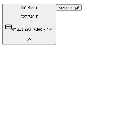
851 456
₸
Хочу сюда!
727 740
₸
от
121 290
₸
/мес
•
7 нч