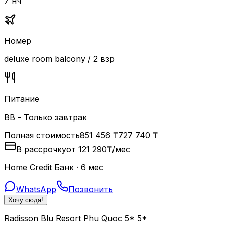
7 нч
Номер
deluxe room balcony / 2 взр
Питание
BB - Только завтрак
Полная стоимость
851 456
₸
727 740
₸
В рассрочку
от
121 290
₸
/мес
Home Credit Банк · 6 мес
WhatsApp
Позвонить
Хочу сюда!
Radisson Blu Resort Phu Quoc 5* 5*