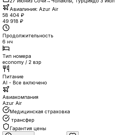
27 июн
из Сочи
→
Чолаклы
,
Турция
до
3 июл
Авиалиния:
Azur Air
58 404
₽
49 918
₽
Продолжительность
6 нч
Тип номера
economy / 2 взр
Питание
AI - Все включено
Авиакомпания
Azur Air
Медицинская страховка
трансфер
Гарантия цены