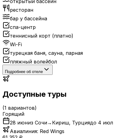
открытый бассейн
ресторан
бар у бассейна
спа-центр
теннисный корт (платно)
Wi-Fi
турецкая баня, сауна, парная
пляжный волейбол
Подробнее об отеле
Доступные туры
(
1
вариантов)
Горящий
28 июн
из Сочи
→
Кириш
,
Турция
до
4 июл
Авиалиния:
Red Wings
61 352
₽