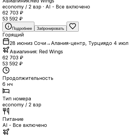
Авиалиния:
Red Wings
economy / 2 взр
·
AI - Все включено
62 703
₽
53 592
₽
Подробнее
Забронировать
Горящий
28 июн
из Сочи
→
Алания-центр
,
Турция
до
4 июл
Авиалиния:
Red Wings
62 703
₽
53 592
₽
Продолжительность
6 нч
Тип номера
economy / 2 взр
Питание
AI - Все включено