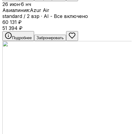
26 июн
·
6 нч
Авиалиния:
Azur Air
standard / 2 взр
·
AI - Все включено
60 131
₽
51 394
₽
Подробнее
Забронировать