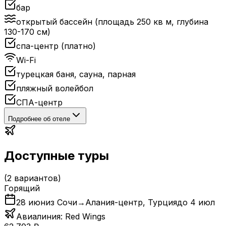
бар
открытый бассейн (площадь 250 кв м, глубина
130-170 см)
спа-центр (платно)
Wi-Fi
турецкая баня, сауна, парная
пляжный волейбол
СПА-центр
Подробнее об отеле
Доступные туры
(
2
вариантов)
Горящий
28 июн
из Сочи
→
Алания-центр
,
Турция
до
4 июл
Авиалиния:
Red Wings