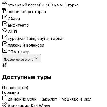
открытый бассейн, 200 кв.м, 1 горка
основной ресторан
2 бара
амфитеатр
Wi-Fi
турецкая баня, сауна, парная
пляжный волейбол
СПА-центр
Подробнее об отеле
Доступные туры
(
1
вариантов)
Горящий
28 июн
из Сочи
→
Кызылот
,
Турция
до
4 июл
Авиалиния:
Red Wings