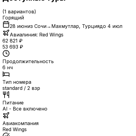
(
1
вариантов)
Горящий
28 июн
из Сочи
→
Махмутлар
,
Турция
до
4 июл
Авиалиния:
Red Wings
62 821
₽
53 693
₽
Продолжительность
6 нч
Тип номера
standard / 2 взр
Питание
AI - Все включено
Авиакомпания
Red Wings