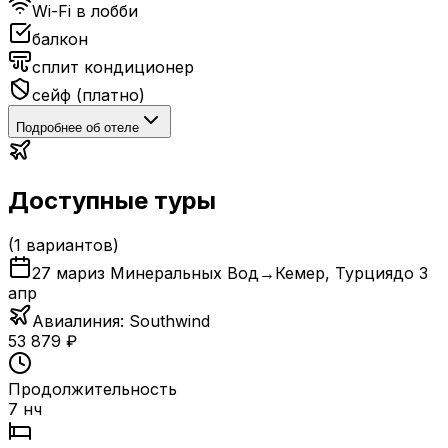
Wi-Fi в лобби
балкон
сплит кондиционер
сейф (платно)
Подробнее об отеле
Доступные туры
(
1
вариантов)
27 мар
из Минеральных Вод
→
Кемер
,
Турция
до
3
апр
Авиалиния:
Southwind
53 879
₽
Продолжительность
7 нч