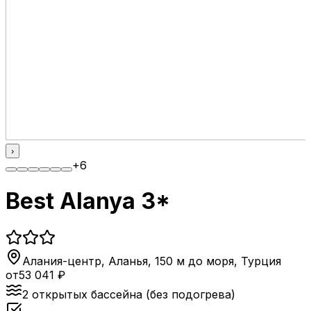
›
+
6
Best Alanya 3*
Алания-центр, Аланья, 150 м до моря
,
Турция
от
53 041
₽
2 открытых бассейна (без подогрева)