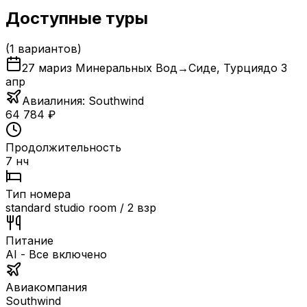
Доступные туры
(
1
вариантов)
27 мар
из Минеральных Вод
→
Сиде
,
Турция
до
3
апр
Авиалиния:
Southwind
64 784
₽
Продолжительность
7 нч
Тип номера
standard studio room / 2 взр
Питание
AI - Все включено
Авиакомпания
Southwind