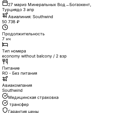
27 мар
из Минеральных Вод
→
Богазкент
,
Турция
до
3 апр
Авиалиния:
Southwind
50 738
₽
Продолжительность
7 нч
Тип номера
economy without balcony / 2 взр
Питание
RO - Без питания
Авиакомпания
Southwind
Медицинская страховка
трансфер
Гарантия цены