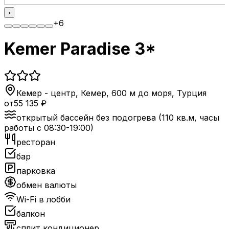
›
+
6
Kemer Paradise 3*
Кемер - центр, Кемер, 600 м до моря
,
Турция
от
55 135
₽
открытый бассейн без подогрева (110 кв.м, часы
работы с 08:30-19:00)
ресторан
бар
парковка
обмен валюты
Wi-Fi в лобби
балкон
сплит кондиционер