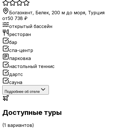
Богазкент, Белек, 200 м до моря
,
Турция
от
50 738
₽
открытый бассейн
ресторан
бар
спа-центр
парковка
настольный теннис
дартс
сауна
Подробнее об отеле
Доступные туры
(
1
вариантов)