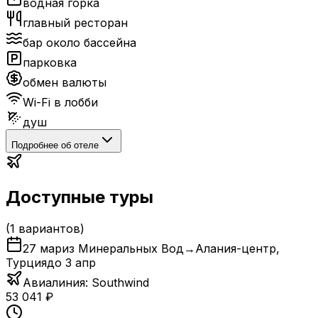
водная горка
главный ресторан
бар около бассейна
парковка
обмен валюты
Wi-Fi в лобби
душ
Подробнее об отеле
Доступные туры
(
1
вариантов)
27 мар
из Минеральных Вод
→
Алания-центр
,
Турция
до
3 апр
Авиалиния:
Southwind
53 041
₽