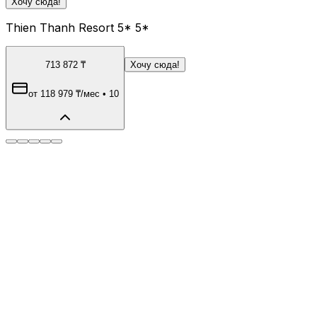
Хочу сюда!
Thien Thanh Resort 5* 5*
713 872
₸
Хочу сюда!
от
118 979
₸
/мес
•
10