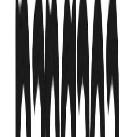
Wyndham Grand Phu Quoc
(Ex. Vinoasis Phu Quoc
Resort) 5*
Фукуок, 100 м до моря
,
Вьетнам
от
795 080
₸
или в рассрочку от
132 514
₸
/мес
2 открытых бассейна
основной ресторан Nautilius (шведский стол)
a la carte ресторан Atlantis (итальянская кухня)
лобби-бар
бар на пляже
бар у бассейна
бар Brew
тренажерный зал