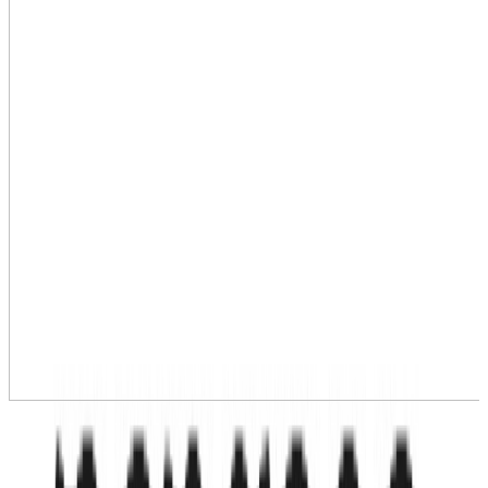
›
+
6