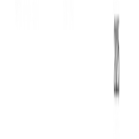
бар у бассейна
тренажерный зал
спа-центр
Wi-Fi на всей территории
Подробнее об отеле
Доступные туры
(
1
вариантов)
15 мая
из Алматы
→
Фукуок
,
Вьетнам
до
25 мая
Авиалиния:
SCAT Airlines
820 897
₸
от
136 817
₸
/мес
Продолжительность
10