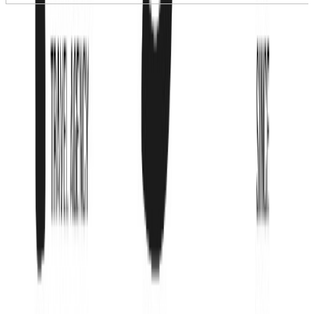
›
+
6
Sheraton Phu Quoc Long
Beach Resort (Ex. Vinpearl
Resort & Golf Phu Quoc) 5*
Фукуок, 100 м до моря
,
Вьетнам
от
820 897
₸
или в рассрочку от
136 817
₸
/мес
3 открытых бассейна (113, 346 и 2175 кв м)
основной ресторан Daily Social (шведский стол)
a la carte ресторан Wok & Curry (паназиатская
кухня)
лобби-бар