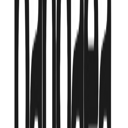
Подробнее об отеле
Доступные туры
(
1
вариантов)
15 мая
из Алматы
→
Фукуок
,
Вьетнам
до
25 мая
Авиалиния:
SCAT Airlines
795 080
₸
от
132 514
₸
/мес
Продолжительность
10
Тип номера
superior / 2 взр + реб
Питание
BB - Только завтрак