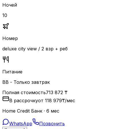
Ночей
10
Номер
deluxe city view / 2 взр + реб
Питание
BB - Только завтрак
Полная стоимость
713 872
₸
В рассрочку
от
118 979
₸
/мес
Home Credit Банк · 6 мес
WhatsApp
Позвонить