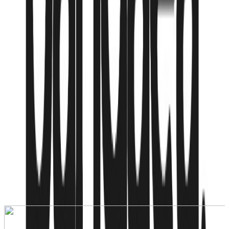
Авиакомпания
SCAT Airlines
Медицинская страховка
трансфер
Гарантия цены
Рассрочка от
132,514
₸
/мес
Подробнее
Хочу сюда!
15 мая
·
10
Авиалиния:
SCAT Airlines
superior / 2 взр + реб
·
BB - Только завтрак
795 080
₸
от
132 514
₸
/мес
Рассрочка от
132,514
₸
/мес
Подробнее
Хочу сюда!