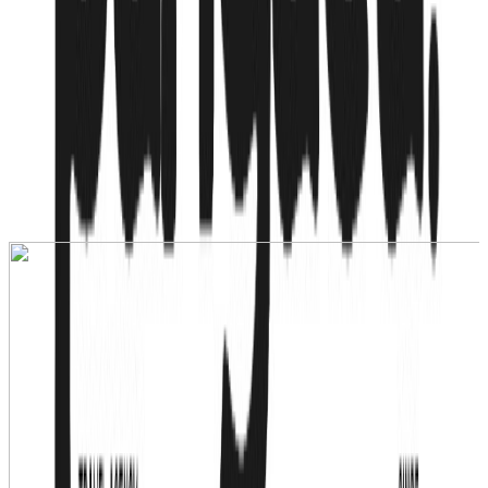
Рассрочка от
93,023
₸
/мес
Подробнее
Хочу сюда!
14 мая
·
7 + 1 нч
Авиалиния:
Air Astana
superior city view / 2 взр
·
BB - Только завтрак
558 135
₸
от
93 023
₸
/мес
Рассрочка от
93,023
₸
/мес
Подробнее
Хочу сюда!