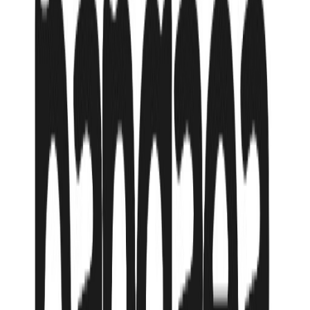
Нячанг - центр, Нячанг, 500 м до моря
,
Вьетнам
от
558 135
₸
или в рассрочку от
93 023
₸
/мес
открытый бассейн
ресторан на 140 мест
бар
Wi-Fi на всей территории отеля
камера хранения на ресепшен
душ
тапочки
фен
Подробнее об отеле
Доступные туры
(
1
вариантов)
14 мая
из Алматы
→
Нячанг - центр
,
Вьетнам
до
22