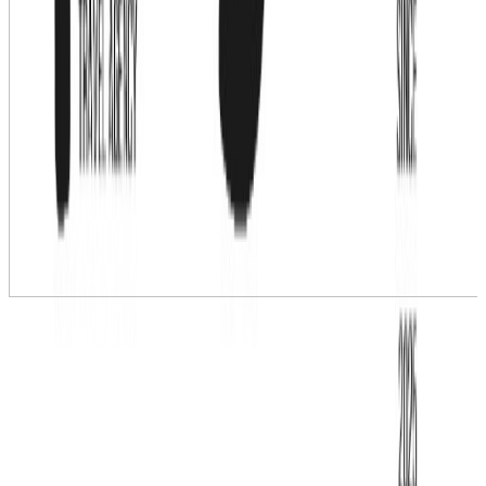
›
+
6
Balcony Nha Trang 3*
Нячанг - центр, Нячанг, 100 м до моря
,
Вьетнам