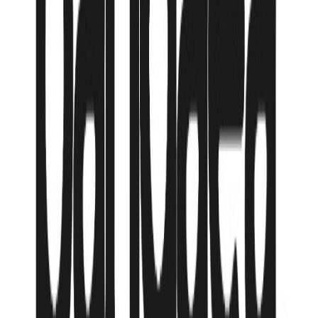
мая
Авиалиния:
Air Astana
558 135
₸
от
93 023
₸
/мес
Продолжительность
7 + 1 нч
Тип номера
superior city view / 2 взр
Питание
BB - Только завтрак
Авиакомпания
Air Astana
Трансфер
Гарантия цены