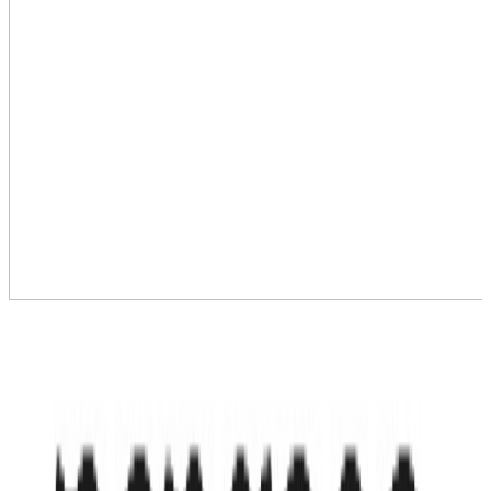
›
+
6
Ale Nha Trang 3*