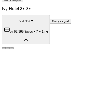
Ivy Hotel 3* 3*
554 367
₸
Хочу сюда!
от
92 395
₸
/мес
•
7 + 1 нч