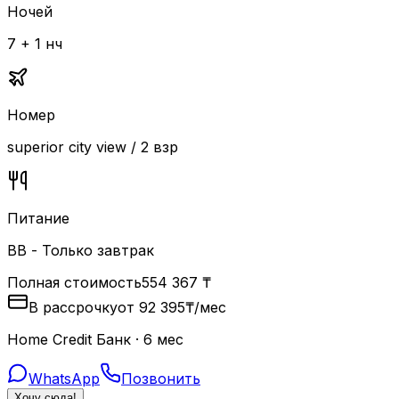
Ночей
7 + 1 нч
Номер
superior city view / 2 взр
Питание
BB - Только завтрак
Полная стоимость
554 367
₸
В рассрочку
от
92 395
₸
/мес
Home Credit Банк · 6 мес
WhatsApp
Позвонить
Хочу сюда!