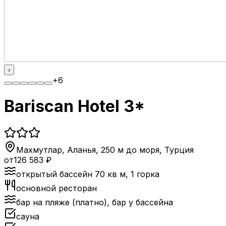
›
+
6
Bariscan Hotel 3*
Махмутлар, Аланья, 250 м до моря
,
Турция
от
126 583
₽
открытый бассейн 70 кв м, 1 горка
основной ресторан
бар на пляже (платно), бар у бассейна
сауна