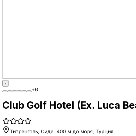
›
+
6
Club Golf Hotel (Ex. Luca B
Титренголь, Сиде, 400 м до моря
,
Турция