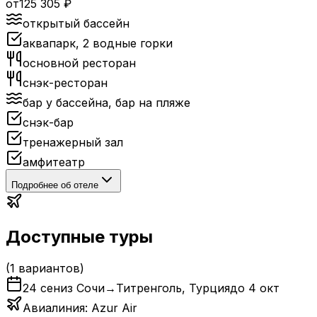
от
125 305
₽
открытый бассейн
аквапарк, 2 водные горки
основной ресторан
снэк-ресторан
бар у бассейна, бар на пляже
снэк-бар
тренажерный зал
амфитеатр
Подробнее об отеле
Доступные туры
(
1
вариантов)
24 сен
из Сочи
→
Титренголь
,
Турция
до
4 окт
Авиалиния:
Azur Air