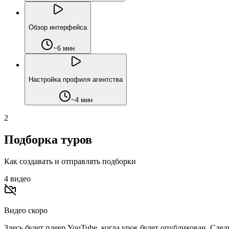
Обзор интерфейса
~6 мин
Настройка профиля агентства
~4 мин
2
Подборка туров
Как создавать и отправлять подборки
4
видео
Видео скоро
Здесь будет плеер YouTube, когда урок будет опубликован. Сле